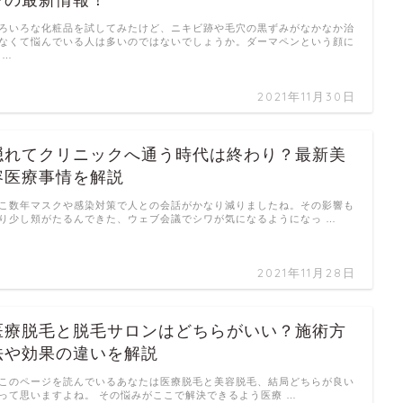
ンの最新情報！
ろいろな化粧品を試してみたけど、ニキビ跡や毛穴の黒ずみがなかなか治
なくて悩んでいる人は多いのではないでしょうか。ダーマペンという顔に
 …
2021年11月30日
​​​隠れてクリニックへ通う時代は終わり？最新美
容医療事情を解説
こ数年マスクや感染対策で人との会話がかなり減りましたね。その影響も
り少し頬がたるんできた、ウェブ会議でシワが気になるようになっ …
2021年11月28日
医療脱毛と脱毛サロンはどちらがいい？施術方
法や効果の違いを解説
このページを読んでいるあなたは医療脱毛と美容脱毛、結局どちらが良い
って思いますよね。 その悩みがここで解決できるよう医療 …