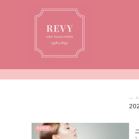
― A
20
美容医療