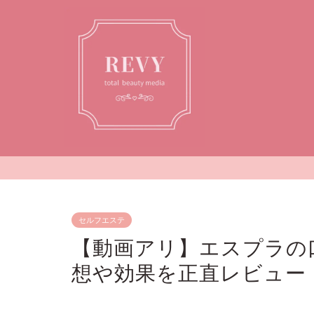
セルフエステ
【動画アリ】エスプラの
想や効果を正直レビュー