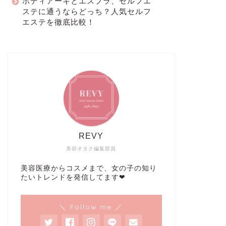
ボディアーキとエスプラ、セルフエ
ステに通うならどっち？人気セルフ
エステを徹底比較！
REVY
美容オタク編集部員
美容医療からコスメまで、女の子の知り
たいトレンドを発信してます❤︎
＼ Follow me ／