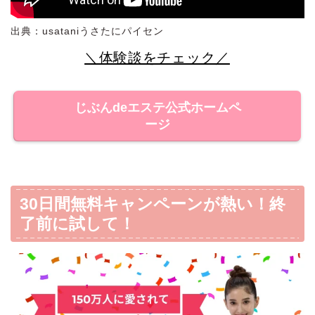
出典：usataniうさたにパイセン
＼体験談をチェック／
じぶんdeエステ公式ホームペ
ージ
30日間無料キャンペーンが熱い！終
了前に試して！