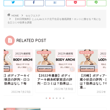
HOME
セルフエステ
【30日間無料】じぶんdeエステ北千住店を徹底調査！ホントに痩せる？気にな
る口コミや効果を調査
RELATED POST
フエステ
セルフエステ
セルフエステ
千葉】ボディアーキイ
【2022年最新】ボディ
【川崎】ボディアー
ン幕張店の評判・口コ
アーキ錦糸町駅前店の評
蔵小杉店の評判・口
は？効果はなし？毎
判・口コミは？効果は...
は？効果はなし？毎
.
通...
2022年7月30日
2022年7月23日
2022年7月